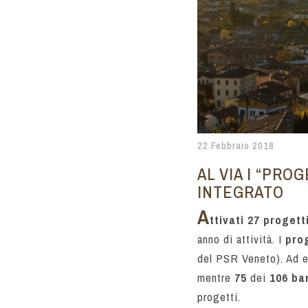
22 Febbraio 2018
AL VIA I “PRO
INTEGRATO
A
ttivati 27 progett
anno di attività. I
pro
del PSR Veneto).
Ad e
mentre
75
dei
106
ba
progetti.