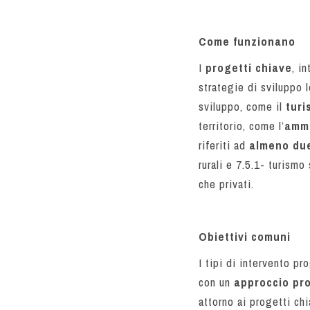
Come funzionano
I
progetti chiave
, i
strategie di sviluppo 
sviluppo, come il
turi
territorio, come l’
ammo
riferiti ad
almeno due
rurali e 7.5.1- turismo
che privati.
Obiettivi comuni
I tipi di intervento p
con un
approccio pro
attorno ai progetti ch