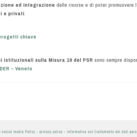
azione ed integrazione
delle risorse e di poter promuovere 
i e privati
.
progetti chiave
i istituzionali sulla Misura 19 del PSR
sono sempre disponi
ADER – Veneto
e social media Policy
-
privacy policy
-
informativa sul trattamento dei dati per