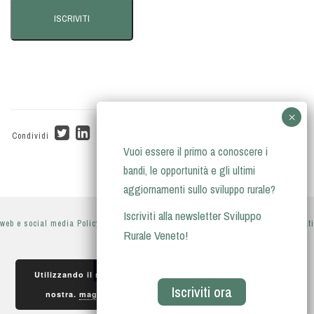
Condividi
Vuoi essere il primo a conoscere i
bandi, le opportunità e gli ultimi
aggiornamenti sullo sviluppo rurale?
Iscriviti alla newsletter Sviluppo
web e social media Policy
-
privacy policy
-
informativa sul trattamento dei dati
Rurale Veneto!
personali
Utilizzando il sito, accetti l'utilizzo dei cookie da parte
Iscriviti ora
Accetto
nostra.
maggiori informazioni