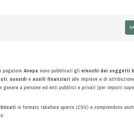
SA
mo pagatore
Avepa
sono pubblicati gli
elenchi dei soggetti b
uti
,
sussidi
e
ausili finanziari
alle imprese e di attribuzion
 genere a persone ed enti pubblici e privati (per importi super
blicati
in formato tabellare aperto (CSV) e comprendono anche
0.