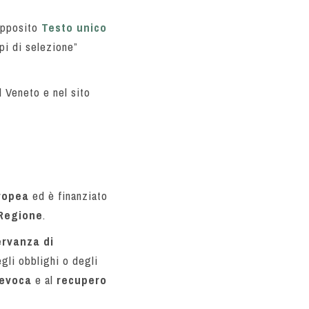
’apposito
Testo unico
pi di selezione”
l Veneto e nel sito
ropea
ed è finanziato
Regione
.
rvanza di
gli obblighi o degli
revoca
e al
recupero