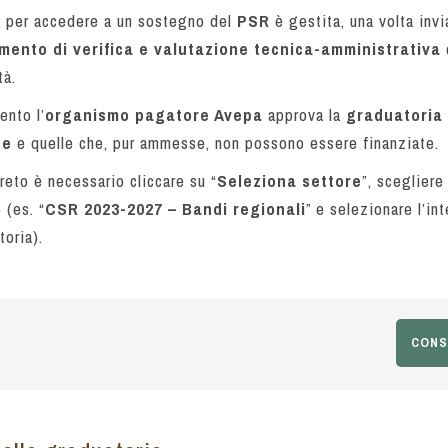
o
per accedere a un sostegno del
PSR
è gestita, una volta invi
mento di verifica e valutazione tecnica-amministrativa
tà.
nto l’
organismo pagatore Avepa
approva la
graduatoria
te
e quelle che, pur ammesse, non possono essere finanziate.
reto è necessario cliccare su “
Seleziona settore
”, scegliere
 (es. “
CSR 2023-2027 – Bandi regionali
” e selezionare l’int
toria).
CONS