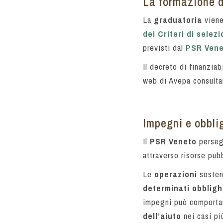
La formazione d
La
graduatoria
viene
dei Criteri di selez
previsti dal
PSR Vene
Il decreto di finanziab
web di Avepa consultan
Impegni e obblig
Il
PSR Veneto
perse
attraverso risorse pubb
Le
operazioni
sosten
determinati obbligh
impegni può comport
dell’aiuto
nei casi più