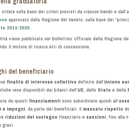
ella graduatoria
 stilata sulla base dei criteri previsti da ciascun bando e dall
ione
approvato dalla Regione del Veneto, sulla base dei “princi
to 2014-2020
.
ilità viene pubblicato nel Bollettino Ufficiale della Regione de
do il motore di ricerca Atti di concessione.
hi del beneficiario
gue
finalità di interesse collettivo
definite dall’
Unione eu
liche rese disponibili dai bilanci dell’
UE
, dello
Stato
e della
ute da questi
finanziamenti
sono subordinate quindi all’
osse
i e impegni
, da parte dei beneficiari. Il
mancato rispetto
de
are
riduzioni del sostegno
finanziario e
sanzioni
, fino alla
 gravi.