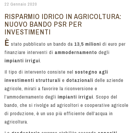
22 Gennaio 2020
RISPARMIO IDRICO IN AGRICOLTURA:
NUOVO BANDO PSR PER
INVESTIMENTI
È
stato pubblicato un bando da
13,5 milioni
di euro per
finanziare interventi di
ammodernamento
degli
impianti irrigui
.
Il tipo di intervento consiste nel
sostegno agli
investimenti strutturali
e
dotazionali
delle aziende
agricole, mirati a favorire la riconversione e
l’ammodernamento degli
impianti irrigui
. Scopo del
bando, che si rivolge ad agricoltori e cooperative agricole
di produzione, è un uso più efficiente dell’acqua in
agricoltura.
Le
graduatorie
saranno stabilite secondo
appositi