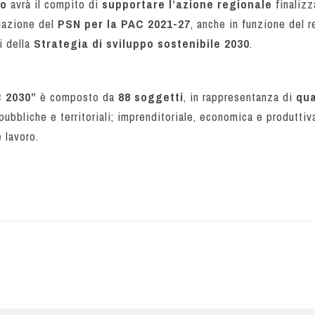
to
avrà il compito di
supportare l’azione regionale
finalizz
uazione del
PSN per la PAC 2021-27
, anche in funzione del r
ni della
Strategia di sviluppo sostenibile 2030
.
C 2030”
è composto da
88 soggetti
, in rappresentanza di
qua
 pubbliche e territoriali; imprenditoriale, economica e produttiv
 lavoro.