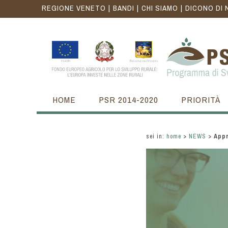
REGIONE VENETO
BANDI
CHI SIAMO
DICONO DI 
HOME
PSR 2014-2020
PRIORITÀ
sei in:
home
>
NEWS
>
Appr