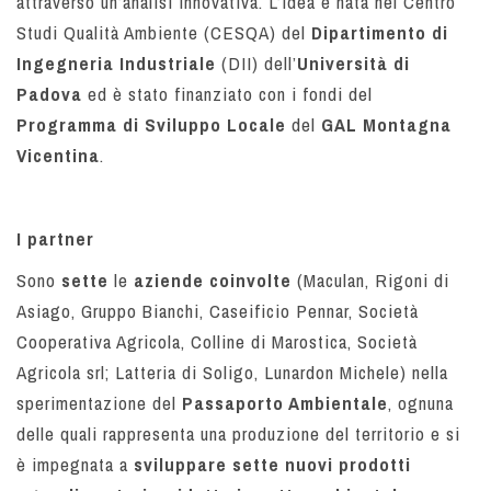
attraverso un’analisi innovativa. L’idea è nata nel Centro
Studi Qualità Ambiente (CESQA) del
Dipartimento di
Ingegneria Industriale
(DII) dell’
Università di
Padova
ed è stato finanziato con i fondi del
Programma di Sviluppo Locale
del
GAL Montagna
Vicentina
.
I partner
Sono
sette
le
aziende coinvolte
(Maculan, Rigoni di
Asiago, Gruppo Bianchi, Caseificio Pennar, Società
Cooperativa Agricola, Colline di Marostica, Società
Agricola srl; Latteria di Soligo, Lunardon Michele) nella
sperimentazione del
Passaporto Ambientale
, ognuna
delle quali rappresenta una produzione del territorio e si
è impegnata a
sviluppare
sette nuovi prodotti