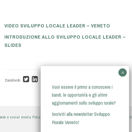
VIDEO SVILUPPO LOCALE LEADER – VENETO
INTRODUZIONE ALLO SVILUPPO LOCALE LEADER –
SLIDES
Condividi
Vuoi essere il primo a conoscere i
bandi, le opportunità e gli ultimi
aggiornamenti sullo sviluppo rurale?
Iscriviti alla newsletter Sviluppo
web e social media Policy
-
privacy policy
-
informativa sul trattamento dei dati
Rurale Veneto!
personali