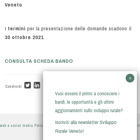
Veneto
.
I
termini
per la presentazione delle domande scadono il
30 ottobre 2021
.
CONSULTA SCHEDA BANDO
Condividi
Vuoi essere il primo a conoscere i
bandi, le opportunità e gli ultimi
aggiornamenti sullo sviluppo rurale?
Iscriviti alla newsletter Sviluppo
web e social media Policy
-
privacy policy
-
informativa sul trattamento dei dati
Rurale Veneto!
personali