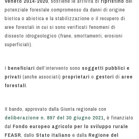
Veneto 2014-2020
, sostiene le attività di
ripristino
del
potenziale forestale compromesso da danni di origine
biotica o abiotica e la stabilizzazione o il recupero di
aree forestali in cui si sono verificati fenomeni di
dissesto idrogeologico (frane, smottamenti, erosioni
superficiali).
I
beneficiari
dell’intervento sono
soggetti pubblici e
privati
(anche associati)
proprietari
o
gestori
di
aree
forestali
.
Il bando, approvato dalla Giunta regionale con
deliberazione n. 897 del 30 giugno 2021
,
è finanziato
dal
Fondo europeo agricolo per lo sviluppo rurale
FEASR
, dallo
Stato italiano
e dalla
Regione del