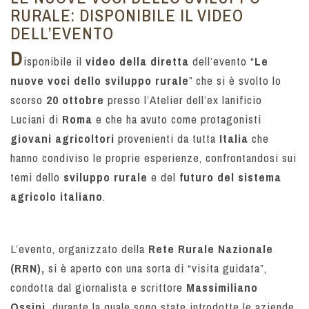
RURALE: DISPONIBILE IL VIDEO
DELL’EVENTO
D
isponibile il
video
della
diretta
dell’evento “
Le
nuove voci dello sviluppo rurale
” che si è svolto lo
scorso
20 ottobre
presso l’Atelier dell’ex lanificio
Luciani di
Roma
e che ha avuto come protagonisti
giovani agricoltori
provenienti da tutta
Italia
che
hanno condiviso le proprie esperienze, confrontandosi sui
temi dello
sviluppo rurale
e del
futuro del sistema
agricolo italiano
.
L’evento
, organizzato della
Rete Rurale Nazionale
(RRN),
si è aperto con una sorta di “visita guidata”,
condotta dal giornalista e scrittore
Massimiliano
Ossini,
durante la quale sono state introdotte
le aziende