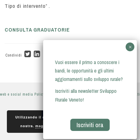
Tipo di intervento” .
CONSULTA GRADUATORIE
Condividi
Vuoi essere il primo a conoscere i
bandi, le opportunità e gli ultimi
aggiornamenti sullo sviluppo rurale?
Iscriviti alla newsletter Sviluppo
web e social media Policy
-
privacy policy
-
informativa sul trattamento dei dati
Rurale Veneto!
personali
Utilizzando il sito, accetti l'utilizzo dei cookie da parte
Iscriviti ora
Accetto
nostra.
maggiori informazioni