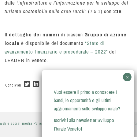
dalle
“infrastrutture e l’informazione per lo sviluppo del
turismo sostenibile nelle aree rurali”
(7.5.1) con
218
.
Il
dettaglio dei numeri
di ciascun
Gruppo di azione
locale
è disponibile del documento
“Stato di
avanzamento finanziario e procedurale – 2022”
del
LEADER in Veneto.
Condividi
Vuoi essere il primo a conoscere i
bandi, le opportunità e gli ultimi
aggiornamenti sullo sviluppo rurale?
Iscriviti alla newsletter Sviluppo
web e social media Policy
-
privacy policy
-
informativa sul trattamento dei dati
Rurale Veneto!
personali