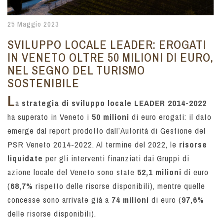
25 Maggio 2023
SVILUPPO LOCALE LEADER: EROGATI
IN VENETO OLTRE 50 MILIONI DI EURO,
NEL SEGNO DEL TURISMO
SOSTENIBILE
L
a
strategia di sviluppo locale LEADER 2014-2022
ha superato in Veneto i
50 milioni
di euro erogati: il dato
emerge dal report prodotto dall’Autorità di Gestione del
PSR Veneto 2014-2022. Al termine del 2022, le
risorse
liquidate
per gli interventi finanziati dai Gruppi di
azione locale del Veneto sono state
52,1 milioni
di euro
(
68,7%
rispetto delle risorse disponibili), mentre quelle
concesse sono arrivate già a
74 milioni
di euro (
97,6%
delle risorse disponibili).