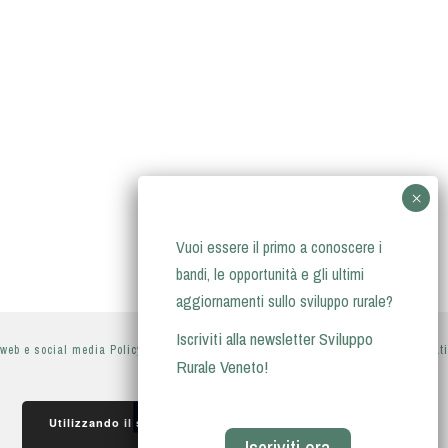
Vuoi essere il primo a conoscere i
bandi, le opportunità e gli ultimi
aggiornamenti sullo sviluppo rurale?
Iscriviti alla newsletter Sviluppo
web e social media Policy
-
privacy policy
-
informativa sul trattamento dei dati
Rurale Veneto!
personali
Utilizzando il sito, accetti l'utilizzo dei cookie da parte
Iscriviti ora