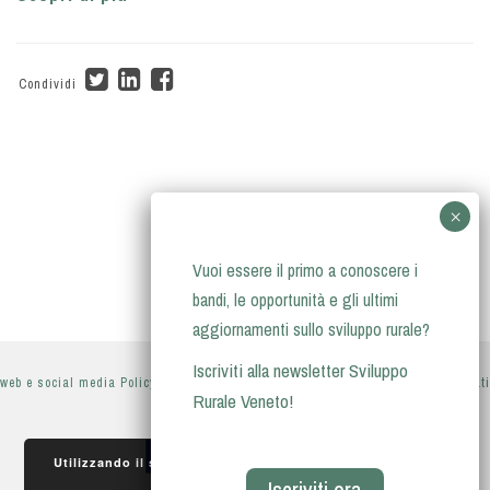
Condividi
Vuoi essere il primo a conoscere i
bandi, le opportunità e gli ultimi
aggiornamenti sullo sviluppo rurale?
Iscriviti alla newsletter Sviluppo
web e social media Policy
-
privacy policy
-
informativa sul trattamento dei dati
Rurale Veneto!
personali
Utilizzando il sito, accetti l'utilizzo dei cookie da parte
Iscriviti ora