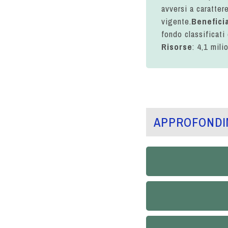
avversi a caratter
vigente.
Beneficia
fondo classificati 
Risorse
: 4,1 mili
APPROFONDI