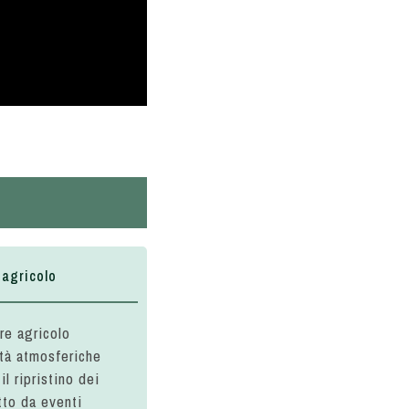
 agricolo
ore agricolo
ità atmosferiche
l ripristino dei
tto da eventi