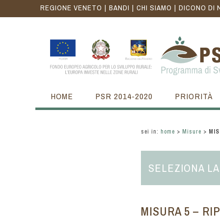
REGIONE VENETO
BANDI
CHI SIAMO
DICONO DI 
HOME
PSR 2014-2020
PRIORITÀ
sei in:
home
>
Misure
>
MIS
SELEZIONA LA
MISURA 5 – R