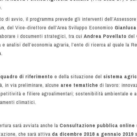
.
to di avvio, il programma prevede gli interventi dell’Assessore 
an
, del Vice-direttore dell’Area Sviluppo Economico
Gianluca
laborare i documenti strategici, tra cui
Andrea Povellato
del 
ra e analisi dell’economia agraria, l’ente di ricerca al quale la R
a.
e
quadro di riferimento
e della situazione del
sistema
agric
, in via preliminare, alcune
aree tematiche
di lavoro: innova
etitività e filiere agroalimentari; sostenibilità ambientale e
amenti climatici.
ertura sarà avviata anche la
Consultazione pubblica online
tazione, che sarà attiva
da dicembre 2018 a gennaio 2019
s