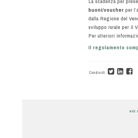
La scadenza per prese
buoni/voucher
per l’
dalla Regione del Ven
sviluppo rurale per i
Per ulteriori informa
Il regolamento compl
Condividi
web 