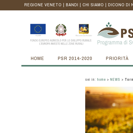
REGIONE VENETO
BANDI
CHI SIAMO
DICONO DI 
HOME
PSR 2014-2020
PRIORITÀ
sei in:
home
>
NEWS
>
Torn