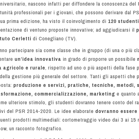
universitario, nascono infatti per diffondere la conoscenza d
tunità professionali per i giovani, che possono derivare dal 
 sua prima edizione, ha visto il coinvolgimento di
120 studenti
resentazione di ventuno proposte innovative; ad aggiudicarsi il
p
ituto Cerletti
di Conegliano (TV).
anno partecipare sia come classe che in gruppo (di una o più c
sentare
un’idea innovativa
in grado di proporre un possibile
a agricolo e rurale
, rispetto ad uno o più aspetti della fase 
della gestione più generale del settore. Tanti gli aspetti che
oposta:
produzione e servizi, pratiche, tecniche, metodi, s
 trasformazione, commercializzazione, marketing
e quanto a
ome ulteriore stimolo, gli studenti dovranno tenere conto del ra
ttivi del PSR 2014-2020. Le idee elaborate
dovranno essere
uenti prodotti multimediali: cortometraggio video dai 3 ai 15 
ow, un racconto fotografico.