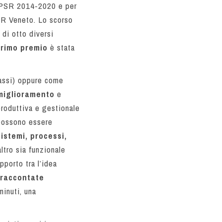
el PSR 2014-2020 e per
PSR Veneto. Lo scorso
di otto diversi
rimo premio
è stata
lassi) oppure come
miglioramento
e
produttiva e gestionale
 possono essere
istemi, processi,
ltro sia funzionale
pporto tra l’idea
 raccontate
minuti, una