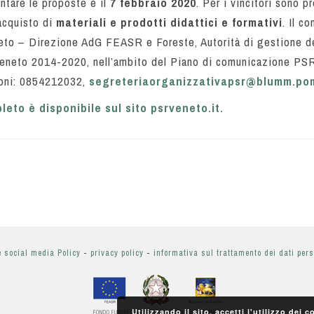
ntare le proposte è il
7 febbraio 2020
. Per i vincitori sono p
acquisto di
materiali e prodotti didattici e formativi
. Il c
eto – Direzione AdG FEASR e Foreste, Autorità di gestione d
l Veneto 2014-2020, nell’ambito del Piano di comunicazione P
zioni: 0854212032,
segreteriaorganizzativapsr@blumm.pom
eto è disponibile sul sito psrveneto.it.
e social media Policy
-
privacy policy
-
informativa sul trattamento dei dati per
Utilizzando il sito, accetti l'utilizzo dei 