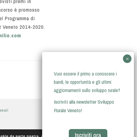
revisti premi in
oncorso è promosso
el Programma di
SR Veneto 2014-2020.
ilio.com
Vuoi essere il primo a conoscere i
bandi, le opportunità e gli ultimi
aggiornamenti sullo sviluppo rurale?
Iscriviti alla newsletter Sviluppo
Rurale Veneto!
sonali
Iscriviti ora
Accetto
cookie da parte nostra.
maggiori informazioni