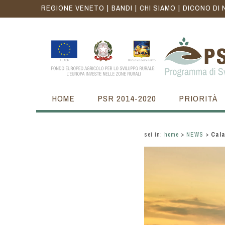
REGIONE VENETO
BANDI
CHI SIAMO
DICONO DI 
HOME
PSR 2014-2020
PRIORITÀ
sei in:
home
>
NEWS
>
Cala