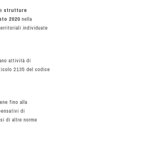
le
strutture
sto 2020
nella
erritoriali individuate
no attività di
rticolo 2135 del codice
ene fino alla
pensativi di
si di altre norme