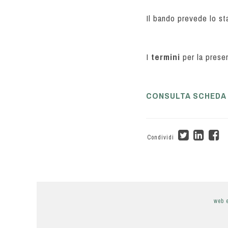
Il bando prevede lo s
I
termini
per la prese
CONSULTA SCHEDA
Condividi
web 