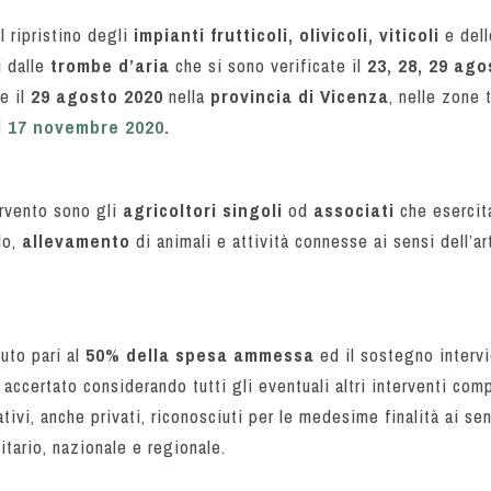
l ripristino degli
impianti frutticoli, olivicoli, viticoli
e del
 dalle
trombe d’aria
che si sono verificate il
23, 28, 29 ago
e il
29 agosto 2020
nella
provincia di Vicenza
, nelle zone t
l 17 novembre 2020
.
ervento sono gli
agricoltori singoli
od
associati
che esercita
do,
allevamento
di animali e attività connesse ai sensi dell’a
uto pari al
50% della spesa ammessa
ed il sostegno intervi
accertato considerando tutti gli eventuali altri interventi com
ivi, anche privati, riconosciuti per le medesime finalità ai sen
nitario, nazionale e regionale.