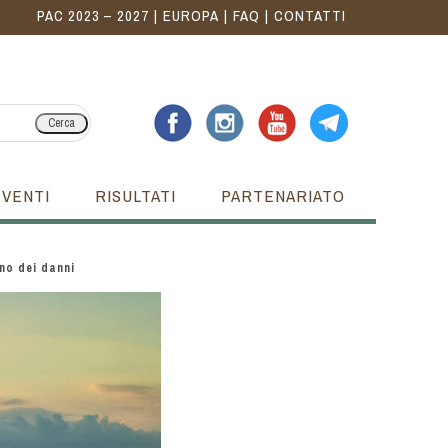
PAC 2023 – 2027
EUROPA
FAQ
CONTATTI
Cerca
EVENTI
RISULTATI
PARTENARIATO
ino dei danni