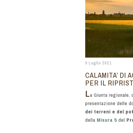
9 Luglio 2021
CALAMITA’ DI 
PER IL RIPRIS
L
a Giunta regionale,
presentazione delle do
dei terreni e del p
della
Misura 5
del
Pr