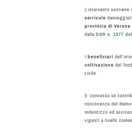
L’intervento sostiene i
serricole
danneggiati
provincia di Verona
dalla
DGR n. 1577 de
I
beneficiari
dell’int
coltivazione
del fon
civile.
E’ concesso un contrib
concorrenza del danno 
indennizzo ed assicurat
vigenti a livello comu