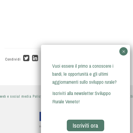
Condividi
Vuoi essere il primo a conoscere i
bandi, le opportunità e gli ultimi
aggiornamenti sullo sviluppo rurale?
Iscriviti alla newsletter Sviluppo
web e social media Policy
-
privacy policy
-
informativa sul trattamento dei dati
Rurale Veneto!
personali
Iscriviti ora